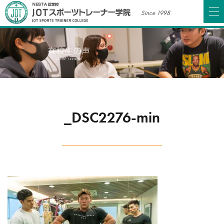
Since 1998
_DSC2276-min