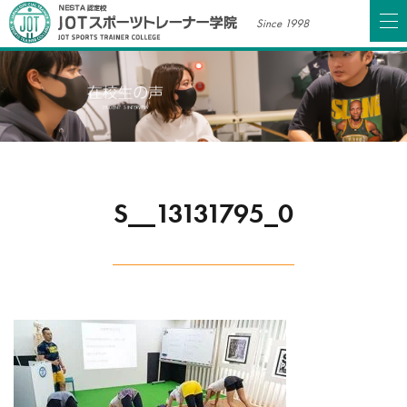
Since 1998
S__13131795_0