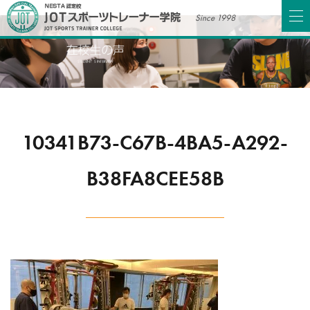
Since 1998
10341B73-C67B-4BA5-A292-
B38FA8CEE58B