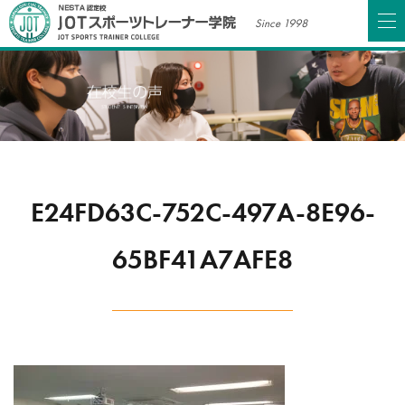
Since 1998
E24FD63C-752C-497A-8E96-
65BF41A7AFE8