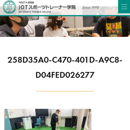
Since 1998
258D35A0-C470-401D-A9C8-
D04FED026277