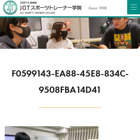
Since 1998
F0599143-EA88-45E8-834C-
9508FBA14D41