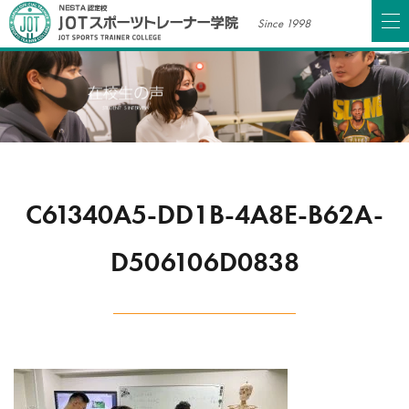
Since 1998
C61340A5-DD1B-4A8E-B62A-
D506106D0838