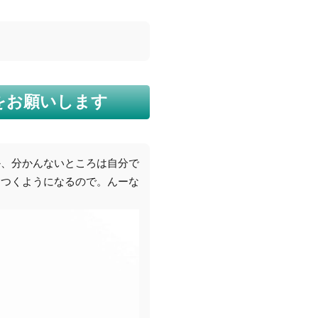
ジをお願いします
か、分かんないところは自分で
つつくようになるので。んーな
。