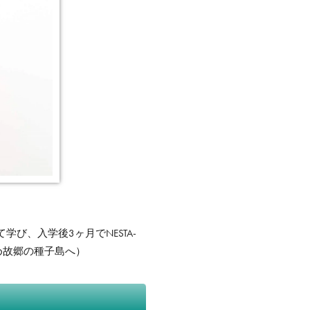
学び、入学後3ヶ月でNESTA-
め故郷の種子島へ）