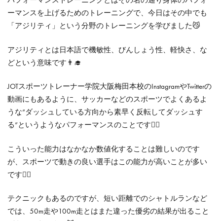
パフォーマンストレーニングとはその名の通り身体のパフォ
ーマンスを上げるためのトレーニングで、今日はその中でも
「アジリティ」という分野のトレーニングを学びました😼
アジリティとは日本語で機敏性、びんしょう性、軽快さ、な
どという意味です👨‍🎓
JOTスポーツトレーナー学院大阪梅田本校のInstagramやTwitterの
動画にもあるように、サッカーなどのスポーツでよくあるよ
うな”ダッシュしている方向から素早く反転してダッシュす
る”というようなパフォーマンスのことです☝🏻
こういった能力はなかなか数値化することは難しいのです
が、スポーツで動きの良い選手はこの能力が高いことが多い
です👍🏻
テクニックもあるのですが、短い距離でのシャトルランなど
では、50m走や100m走とはまた違った優劣の結果が出ること