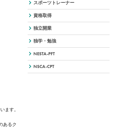
スポーツトレーナー
資格取得
独立開業
独学・勉強
NESTA-PFT
NSCA-CPT
習います。
のあるク