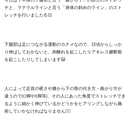
今日は下半身の下腿部と言う「膝から下」の部分のストレッ
チと、ラテラルラインと言う「身体の斜めのライン」のスト
レッチを行いました💪🏻
下腿部は足につながる運動のカナメなので、日頃からしっか
り伸ばしておかないと、肉離れを起こしたりアキレス腱断裂
を起こしたりしてしまいます🙀
人によって足首の硬さや膝から下の骨の付き方・曲がり方が
違うので(O脚やX脚等)、その人にあった角度でストレッチでき
るように細かく伸びているかどうかをヒアリングしながら施
術していかなければなりません☝🏻