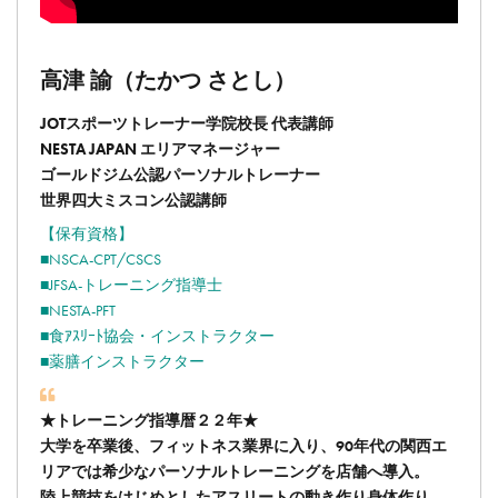
高津 諭（たかつ さとし）
JOTスポーツトレーナー学院校長 代表講師
NESTA JAPAN エリアマネージャー
ゴールドジム公認パーソナルトレーナー
世界四大ミスコン公認講師
【保有資格】
■NSCA-CPT/CSCS
■JFSA-トレーニング指導士
■NESTA-PFT
■食ｱｽﾘｰﾄ協会・インストラクター
■薬膳インストラクター
★トレーニング指導暦２２年★
大学を卒業後、フィットネス業界に入り、90年代の関西エ
リアでは希少なパーソナルトレーニングを店舗へ導入。
陸上競技をはじめとしたアスリートの動き作り身体作り、